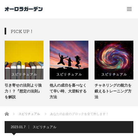
PICK UP！
スピリチュアル
スピリチュアル
スピリチュアル
引き寄せの法則より強
他人の成功を喜べなく
チャネリングの能力を
力！？『想定の法則』
て辛い時、大逆転する
鍛えるトレーニング方
を解説
方法
法
ホーム
スピリチュアル
あなたのお金のブロックを全て外します！
2023.01.7
スピリチュアル