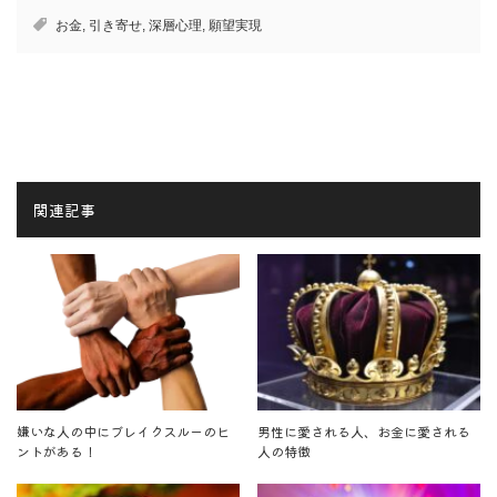
お金
,
引き寄せ
,
深層心理
,
願望実現
関連記事
嫌いな人の中にブレイクスルーのヒ
男性に愛される人、お金に愛される
ントがある！
人の特徴