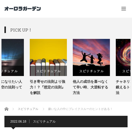
PICK UP！
スピリチュアル
スピリチュアル
スピリチュアル
引き寄せの法則より強
他人の成功を喜べなく
チャネリングの能力を
力！？『想定の法則』
て辛い時、大逆転する
鍛えるトレーニング方
を解説
方法
法
ホーム
スピリチュアル
嫌いな人の中にブレイクスルーのヒントがある！
2022.06.18
スピリチュアル