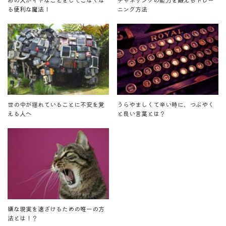
る便利な魔法！
ニング方法
世の中が揺れていることに不安を覚
うらやましくて辛い時に、つぶやく
える人へ
と良い言葉とは？
嫌な現実を遠ざけるための唯一の方
法とは！？