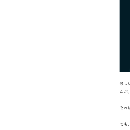
欲し
んが
それ
でも