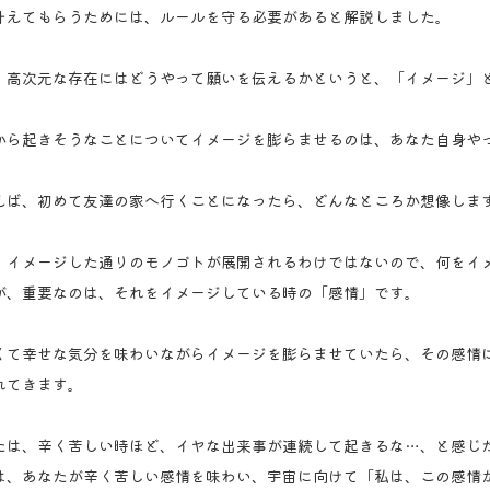
叶えてもらうためには、ルールを守る必要があると解説しました。
、高次元な存在にはどうやって願いを伝えるかというと、「イメージ」
から起きそうなことについてイメージを膨らませるのは、あなた自身や
えば、初めて友達の家へ行くことになったら、どんなところか想像しま
、イメージした通りのモノゴトが展開されるわけではないので、何をイ
が、重要なのは、それをイメージしている時の「感情」です。
くて幸せな気分を味わいながらイメージを膨らませていたら、その感情
れてきます。
たは、辛く苦しい時ほど、イヤな出来事が連続して起きるな…、と感じ
は、あなたが辛く苦しい感情を味わい、宇宙に向けて「私は、この感情