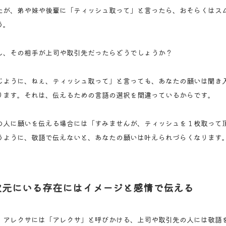
たが、弟や妹や後輩に「ティッシュ取って」と言ったら、おそらくはス
う。
し、その相手が上司や取引先だったらどうでしょうか？
じように、ねぇ、ティッシュ取って」と言っても、あなたの願いは聞き
ります。それは、伝えるための言語の選択を間違っているからです。
の人に願いを伝える場合には「すみませんが、ティッシュを１枚取って
うように、敬語で伝えないと、あなたの願いは叶えられづらくなります
次元にいる存在にはイメージと感情で伝える
、アレクサには「アレクサ」と呼びかける、上司や取引先の人には敬語