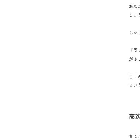
あな
しょ
しか
「同
があ
目上
とい
高
さて