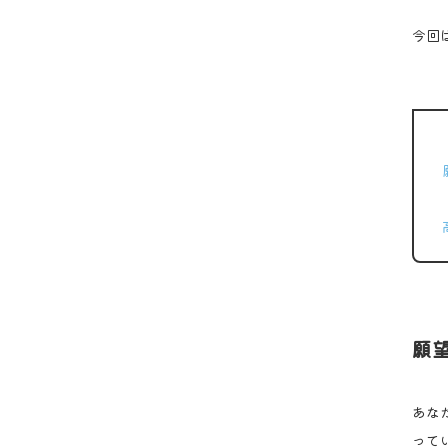
今回
願
あな
って