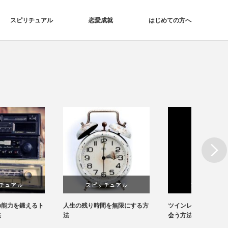
スピリチュアル
恋愛成就
はじめての方へ
Next
スピリチュアル
スピリチュアル
人生の残り時間を無限にする方
ツインレイを見極める方法＆出
モテる
法
会う方法
法を解