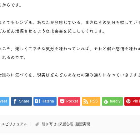
るからです。
はとてもシンプル。あなたが今感じている、まさにその気分を欲してい
どんどん増幅させるような出来事を起こしてくれます。
らこそ、楽しくて幸せな気分を味わっていれば、それと似た感情を味わ
くれるのです。
仕組みに気づくと、現実はどんどんあなたの望み通りになっていきます
weet
Share
Hatena
Pocket
RSS
feedly
Pin i
スピリチュアル
引き寄せ
,
深層心理
,
願望実現