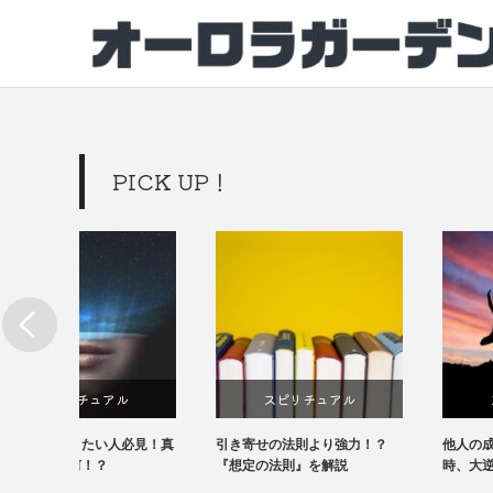
PICK UP！
スピリチュアル
スピリチュアル
見！真
引き寄せの法則より強力！？
他人の成功を喜べなくて辛い
『想定の法則』を解説
時、大逆転する方法