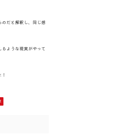
るのだと解釈し、同じ感
えるような現実がやって
よ！
t