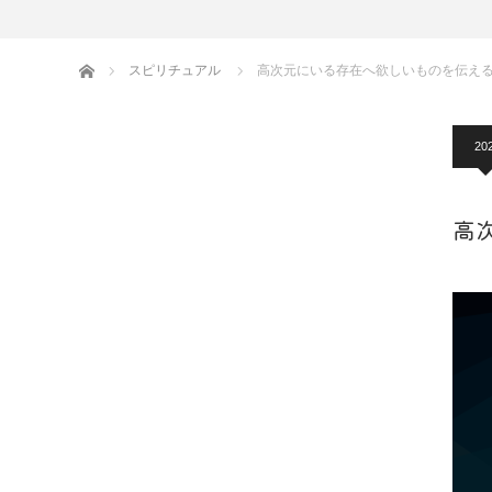
ホーム
スピリチュアル
高次元にいる存在へ欲しいものを伝え
20
高