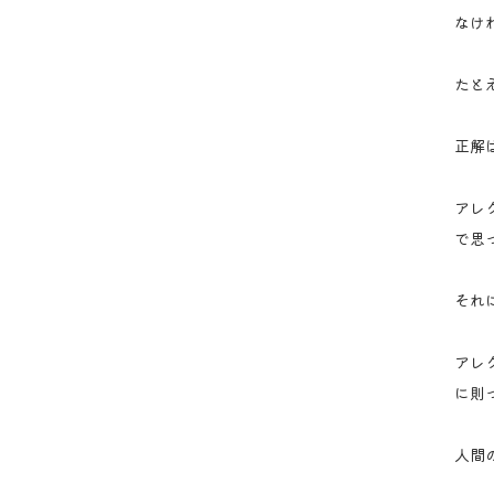
なけ
たと
正解
アレ
で思
それ
アレ
に則
人間