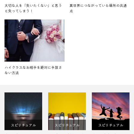
大切な人を「失いたくない」と思う
異世界につながっている場所の共通
と失ってしまう！
点
ハイクラスなお相手を絶対に手放さ
ない方法
リチュアル
スピリチュアル
スピリチュアル
スピリ