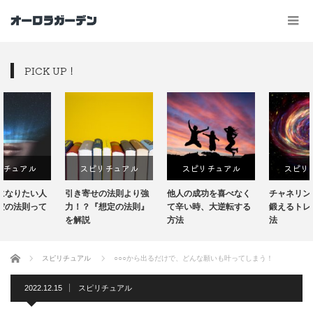
PICK UP！
スピリチュアル
スピリチュアル
スピリチュアル
引き寄せの法則より強
他人の成功を喜べなく
チャネリングの能力を
力！？『想定の法則』
て辛い時、大逆転する
鍛えるトレーニング方
を解説
方法
法
ホーム
スピリチュアル
○○○から出るだけで、どんな願いも叶ってしまう！
2022.12.15
スピリチュアル