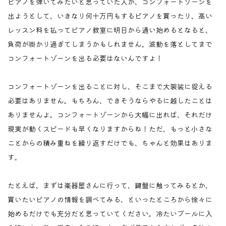
ピアノを弾いてみたいと思っていた人が、コンフォートゾーンを
出ようとして、いきなり何十万円もするピアノを買ったり、高い
レッスン料を払ってピアノ教室に明日から通い始めるとなると、
負荷が掛かり過ぎてしまうかもしれません。波動を落としてまで
コンフォートゾーンを出る必要はないんですよ！
コンフォートゾーンを出ることに対し、そこまで大袈裟に捉える
必要はありません。もちろん、できそうならやるに越したことは
ありませんよ。コンフォートゾーンから大幅に出れば、それだけ
現実が動くスピードも早くなりますからね！ただ、もっと小さな
ことからの積み重ねを繰り返すだけでも、ちゃんと効果はありま
す。
たとえば、まずは楽器屋さんに行って、鍵盤に触ってみるとか、
買いたいピアノの情報を調べてみる、といったところから徐々に
始めるだけでも充分だと思っていてください。冷たいプールに入