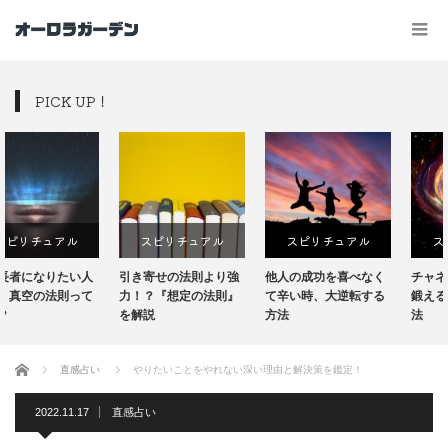
PICK UP！
スピリチュアル
スピリチュアル
スピリチュアル
引き寄せの法則より強
他人の成功を喜べなく
チャネリングの能力を
力！？『想定の法則』
て辛い時、大逆転する
鍛えるトレーニング方
を解説
方法
法
ホーム
直感占い
やりたいことをやれない深い理由と解決策を鑑定！
2022.11.17
直感占い