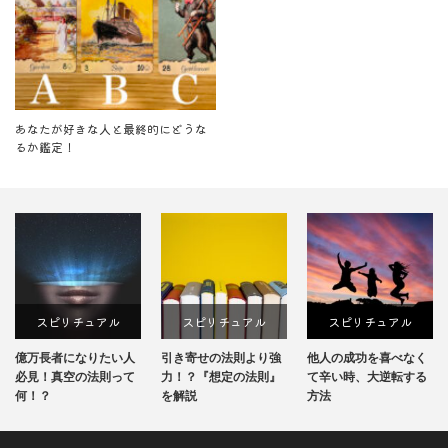
あなたが好きな人と最終的にどうな
るか鑑定！
スピリチュアル
スピリチュアル
スピリチュアル
ス
長者になりたい人
引き寄せの法則より強
他人の成功を喜べなく
チャネ
！真空の法則って
力！？『想定の法則』
て辛い時、大逆転する
鍛える
？
を解説
方法
法