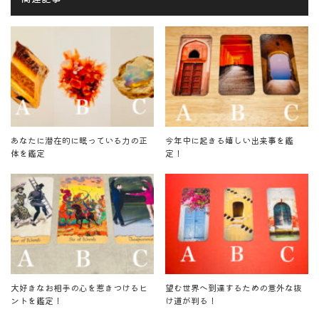
あなたに潜在的に眠っている力の正
今年中に起きる嬉しい出来事を鑑
体を鑑定
定！
大好きなお相手の心を惹きつけるヒ
望む世界へ到達するための意外な抜
ントを鑑定！
け道が判る！