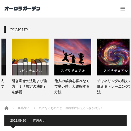
PICK UP！
スピリチュアル
スピリチュアル
スピリチュアル
引き寄せの法則より強
他人の成功を喜べなく
チャネリングの能力を
力！？『想定の法則』
て辛い時、大逆転する
鍛えるトレーニング方
を解説
方法
法
ホーム
直感占い
気になるあのこと…お相手に伝えるべきか鑑定！
2022.09.20
直感占い