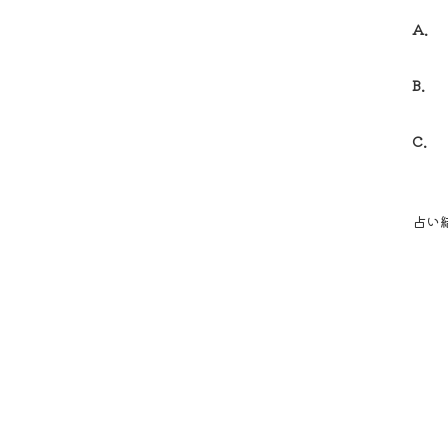
A.
B.
C.
占い