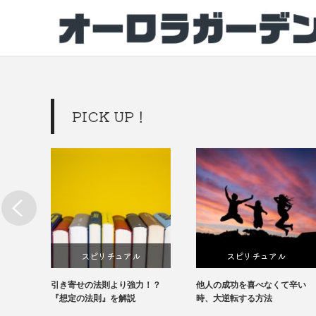
PICK UP！
スピリチュアル
スピリチュアル
見！真
引き寄せの法則より強力！？
他人の成功を喜べなくて辛い
『想定の法則』を解説
時、大逆転する方法