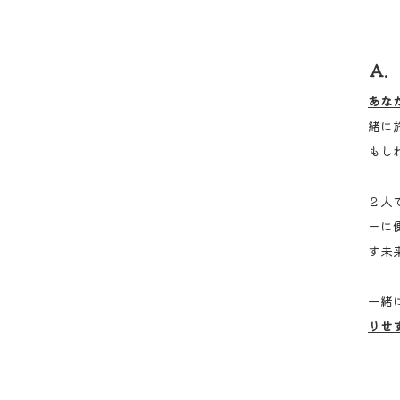
Ａ.
あな
緒に
もし
２人
ーに
す未
一緒
りせ