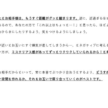
たとお相手様は、もうすぐ距離がグッと縮まります。
逆に、近過ぎるほ
あるので、あなたの方で「これ以上はちょっと…！」と思ったら、ほど
おひらきにしたりするよう、気をつけるようにしましょう。
が近いとお互いにすぐ嫌気が差してしまうから…、とネガティブに考え
い方が、
ミステリアス感があってずっとワクワクしていられるから！と
な相手だからといって、常に本音でぶつかり合おうとするより、
どうす
い空間を作れるか、それをお互いで探り合っていくのがベストです。