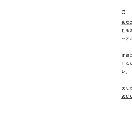
C.
あな
性も
ッと
距離
せな
い。
大切
のい