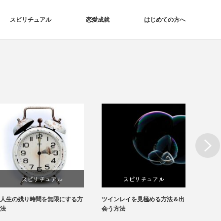
スピリチュアル
恋愛成就
はじめての方へ
Next
スピリチュアル
スピリチュアル
人生の残り時間を無限にする方
ツインレイを見極める方法＆出
モテる
法
会う方法
法を解