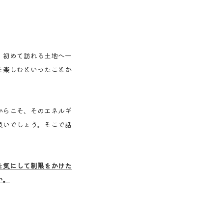
、初めて訪れる土地へ一
を楽しむといったことか
からこそ、そのエネルギ
良いでしょう。そこで話
を気にして制限をかけた
い。