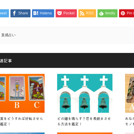
weet
Share
Hatena
Pocket
RSS
feedly
Pin i
直感占い
連記事
実をどうすれば好転させら
どの鐘を鳴らす？恋を長続きさせ
あな
鑑定！
る方法を鑑定！
モノ