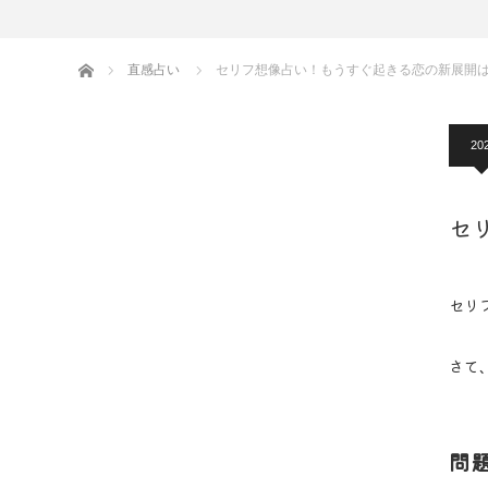
ホーム
直感占い
セリフ想像占い！もうすぐ起きる恋の新展
20
セ
セリ
さて
問