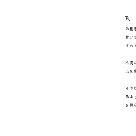
B.
お相
せい
すの
不満
点を
イヤ
るよ
を募