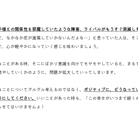
手様との関係性を邪魔していたような障害、ライバルがもうすぐ消滅し
で、なかなか恋が進展していかないんだよな…」と思っていた人は、そ
で、心が軽やかになっていく感じを味わいましょう。
なことがある時、そこにばかり意識を向けてモヤモヤしていると、まる
燃やしていくかのように、問題が拡大していってしまいます。
なことについてグルグル考えるのではなく、
ポジティブに、どうなって
うにしてください。
いいことがあった時も、「この幸せがいつまで続く
らせてはいけませんよ！