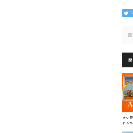
T
関
辛い現
れるか