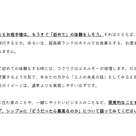
たとお相手様は、もうすぐ「初めて」の体験をしそう。
それはたとえば
旅行するとか。あるいは、超高級ランクのホテルでお食事をする、お酒
れません。
で初めての体験をする時には、ワクワクのエネルギーが倍増します。だ
便乗するような形で、あなたの方から「２人の未来の話」をしてみると
来のイメージは、通常よりも実現しやすいはずです。
に住む家のことや、一緒にやりたいビジネスのことなど。
現実的なこと
ず、シンプルに「どうだったら最高なのか」について語ってみてくださ