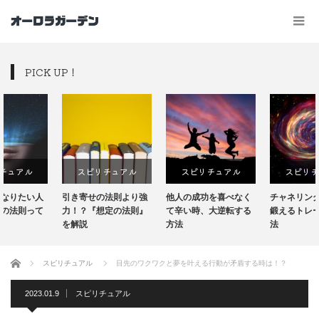
PICK UP！
スピリチュアル
スピリチュアル
スピリチュアル
引き寄せの法則より強
他人の成功を喜べなく
チャネリングの能力を
力！？『想定の法則』
て辛い時、大逆転する
鍛えるトレーニング方
を解説
方法
法
ホーム
スピリチュアル
目先のワクワクと夢を叶える行動が矛盾する時は！？
2023.01.9
スピリチュアル