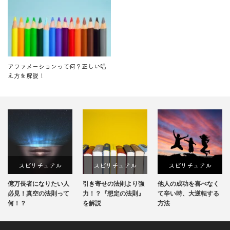
アファメーションって何？正しい唱
え方を解説！
リチュアル
スピリチュアル
スピリチュアル
スピリ
になりたい人
引き寄せの法則より強
他人の成功を喜べなく
チャネリン
空の法則って
力！？『想定の法則』
て辛い時、大逆転する
鍛えるトレ
を解説
方法
法