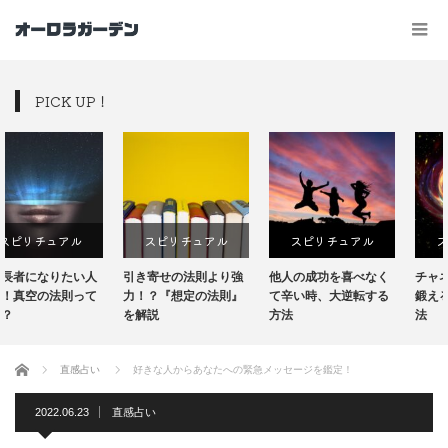
PICK UP！
スピリチュアル
スピリチュアル
スピリチュアル
引き寄せの法則より強
他人の成功を喜べなく
チャネリングの能力を
力！？『想定の法則』
て辛い時、大逆転する
鍛えるトレーニング方
を解説
方法
法
ホーム
直感占い
好きな人からあなたへの緊急メッセージを鑑定！
2022.06.23
直感占い