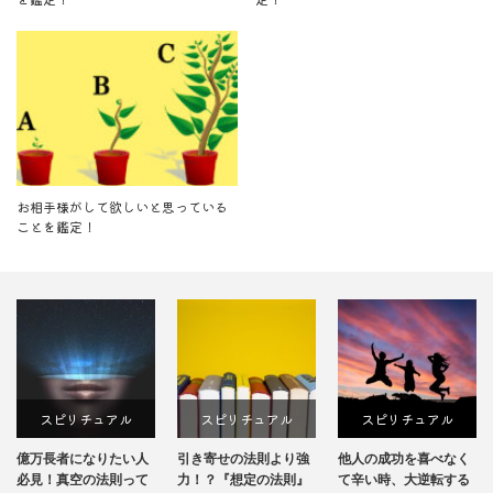
お相手様がして欲しいと思っている
ことを鑑定！
ピリチュアル
スピリチュアル
スピリチュアル
スピ
長者になりたい人
引き寄せの法則より強
他人の成功を喜べなく
チャネ
！真空の法則って
力！？『想定の法則』
て辛い時、大逆転する
鍛える