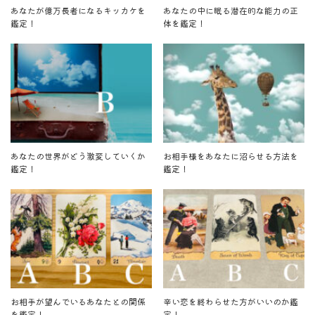
あなたが億万長者になるキッカケを
あなたの中に眠る潜在的な能力の正
鑑定！
体を鑑定！
あなたの世界がどう激変していくか
お相手様をあなたに沼らせる方法を
鑑定！
鑑定！
お相手が望んでいるあなたとの関係
辛い恋を終わらせた方がいいのか鑑
を鑑定！
定！