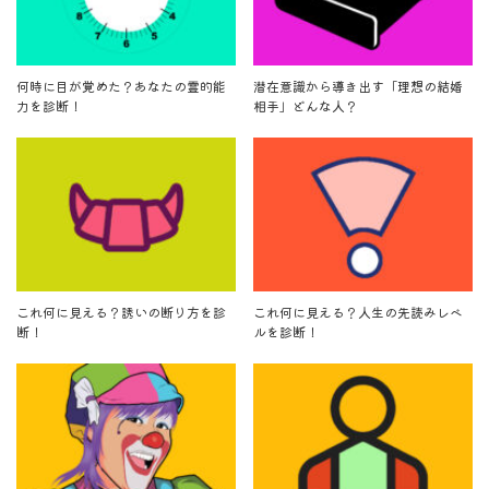
何時に目が覚めた？あなたの霊的能
潜在意識から導き出す「理想の結婚
力を診断！
相手」どんな人？
これ何に見える？誘いの断り方を診
これ何に見える？人生の先読みレベ
断！
ルを診断！