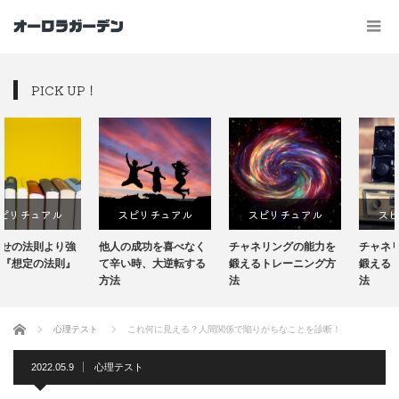
PICK UP！
スピリチュアル
スピリチュアル
スピリチュアル
り強
他人の成功を喜べなく
チャネリングの能力を
チャネリングの能力
則』
て辛い時、大逆転する
鍛えるトレーニング方
鍛えるトレーニング
方法
法
法
ホーム
心理テスト
これ何に見える？人間関係で陥りがちなことを診断！
2022.05.9
心理テスト