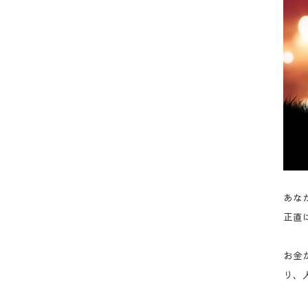
あな
正直
お金
り、