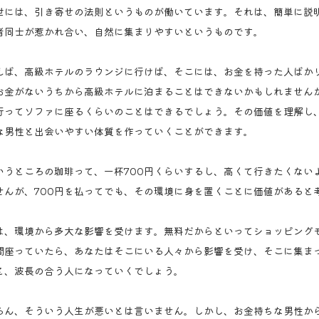
世には、引き寄せの法則というものが働いています。それは、簡単に説
者同士が惹かれ合い、自然に集まりやすいというものです。
えば、高級ホテルのラウンジに行けば、そこには、お金を持った人ばか
お金がないうちから高級ホテルに泊まることはできないかもしれません
行ってソファに座るくらいのことはできるでしょう。その価値を理解し
な男性と出会いやすい体質を作っていくことができます。
いうところの珈琲って、一杯700円くらいするし、高くて行きたくない
せんが、700円を払ってでも、その環境に身を置くことに価値があると
は、環境から多大な影響を受けます。無料だからといってショッピング
間座っていたら、あなたはそこにいる人々から影響を受け、そこに集ま
と、波長の合う人になっていくでしょう。
ろん、そういう人生が悪いとは言いません。しかし、お金持ちな男性か