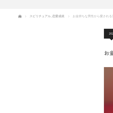
ホーム
スピリチュアル
,
恋愛成就
お金持ちな男性から愛される
20
お