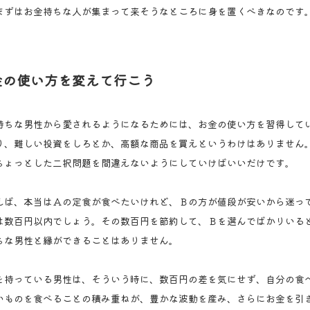
まずはお金持ちな人が集まって来そうなところに身を置くべきなのです
金の使い方を変えて行こう
持ちな男性から愛されるようになるためには、お金の使い方を習得して
り、難しい投資をしろとか、高額な商品を買えというわけはありません
ちょっとした二択問題を間違えないようにしていけばいいだけです。
えば、本当はＡの定食が食べたいけれど、Ｂの方が値段が安いから迷っ
は数百円以内でしょう。その数百円を節約して、Ｂを選んでばかりいる
ちな男性と縁ができることはありません。
を持っている男性は、そういう時に、数百円の差を気にせず、自分の食
いものを食べることの積み重ねが、豊かな波動を産み、さらにお金を引