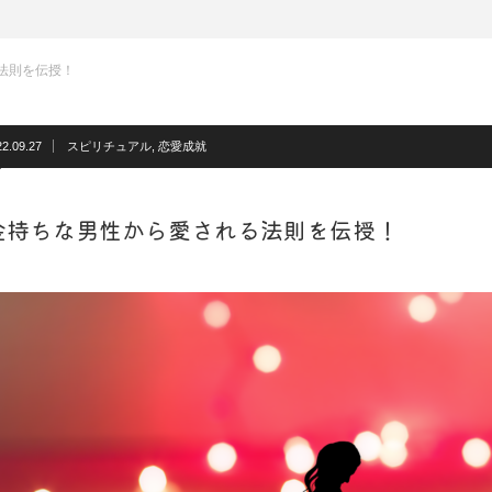
法則を伝授！
22.09.27
スピリチュアル
,
恋愛成就
金持ちな男性から愛される法則を伝授！