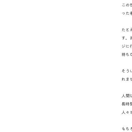
この
った
たと
す。
ジに
持ち
そう
れま
人間
長時
人々
もち