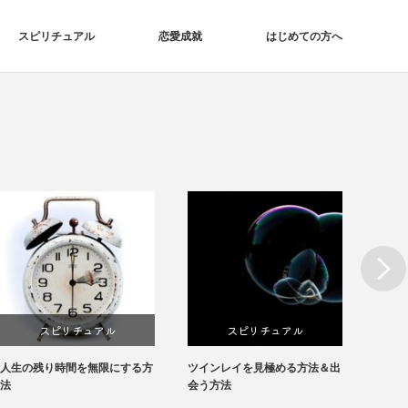
スピリチュアル
恋愛成就
はじめての方へ
Next
スピリチュアル
スピリチュアル
スピリ
り時間を無限にする方
ツインレイを見極める方法＆出
モテる人に愛さ
恋愛
会う方法
法を解説します