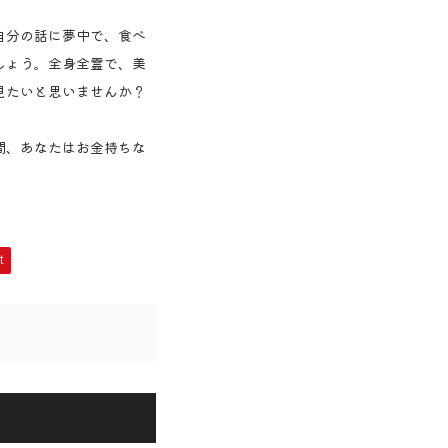
自分の話に夢中で、食べ
しょう。全身全霊で、美
見たいと思いませんか？
間、あなたはお金持ちな
t