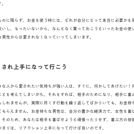
す。
ものに限らず、お金を使う時には、どれが自分にとって本当に必要かを
安いし、もったいないから、なんとなく買っておこうといったお金の使
な男性からは愛されなくなっていってしまいます。
くされ上手になって行こう
きな人から愛されたい気持ちが強い人は、すぐに、何かしてあげたい！
ことを考えてしまいがち。それをすれば、相手のためになり、相手に喜
もしれませんが、実際に尽くす行動を繰り返してばかりいても、お金持
てもらえません。お金持ちな男性は、自分の豊かな経済力で、女性を喜
。そのため、あなたは相手を喜ばせようと頑張ったりせず、喜ぶ方の技
つまりは、リアクション上手になって行けば良いのです。