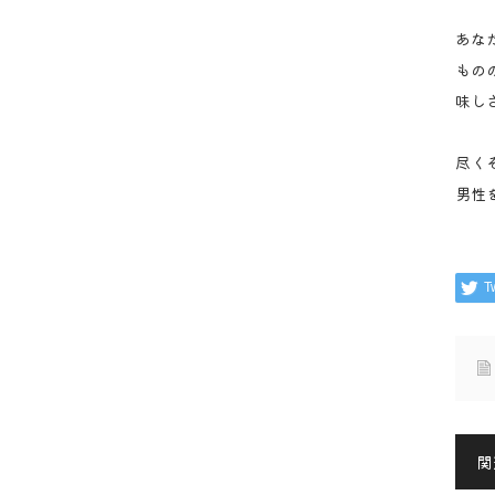
あな
もの
味し
尽く
男性
T
関