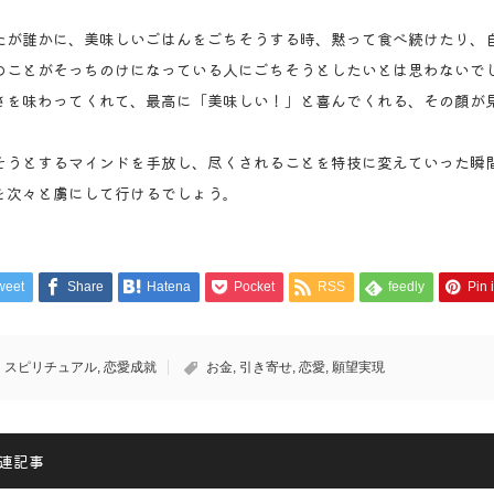
たが誰かに、美味しいごはんをごちそうする時、黙って食べ続けたり、
のことがそっちのけになっている人にごちそうとしたいとは思わないで
さを味わってくれて、最高に「美味しい！」と喜んでくれる、その顔が
そうとするマインドを手放し、尽くされることを特技に変えていった瞬
を次々と虜にして行けるでしょう。
weet
Share
Hatena
Pocket
RSS
feedly
Pin i
スピリチュアル
,
恋愛成就
お金
,
引き寄せ
,
恋愛
,
願望実現
連記事