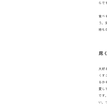
らで
食べ
う。
持ち
尽
大好
くす
るか
愛し
です
い。