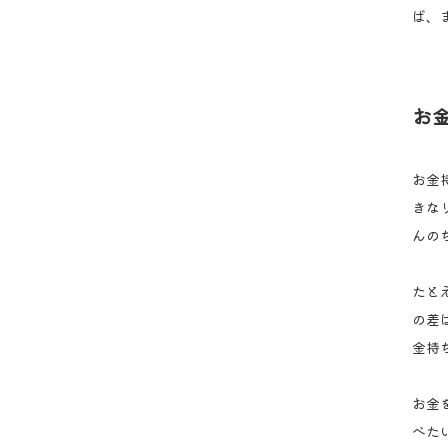
ば、
お
お金
きな
んの
たと
の差
金持
お金
べた