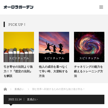
PICK UP！
スピリチュアル
スピリチュアル
スピリチュアル
引き寄せの法則より強
他人の成功を喜べなく
チャネリングの能力を
力！？『想定の法則』
て辛い時、大逆転する
鍛えるトレーニング方
を解説
方法
法
ホーム
直感占い
望む世界へ到達するための意外な抜け道が判る！
2022.11.14
直感占い