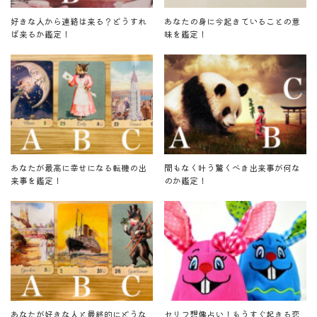
好きな人から連絡は来る？どうすれ
あなたの身に今起きていることの意
ば来るか鑑定！
味を鑑定！
あなたが最高に幸せになる転機の出
間もなく叶う驚くべき出来事が何な
来事を鑑定！
のか鑑定！
あなたが好きな人と最終的にどうな
セリフ想像占い！もうすぐ起きる恋