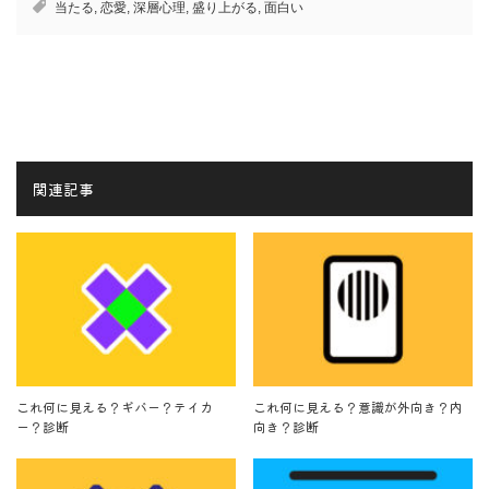
当たる
,
恋愛
,
深層心理
,
盛り上がる
,
面白い
関連記事
これ何に見える？ギバー？テイカ
これ何に見える？意識が外向き？内
ー？診断
向き？診断