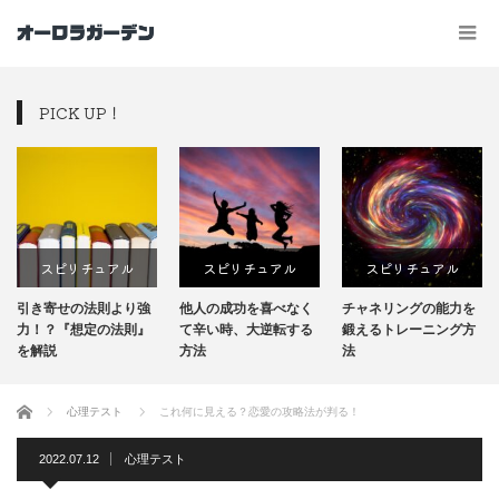
PICK UP！
スピリチュアル
スピリチュアル
スピリチュアル
引き寄せの法則より強
他人の成功を喜べなく
チャネリングの能力を
力！？『想定の法則』
て辛い時、大逆転する
鍛えるトレーニング方
を解説
方法
法
ホーム
心理テスト
これ何に見える？恋愛の攻略法が判る！
2022.07.12
心理テスト