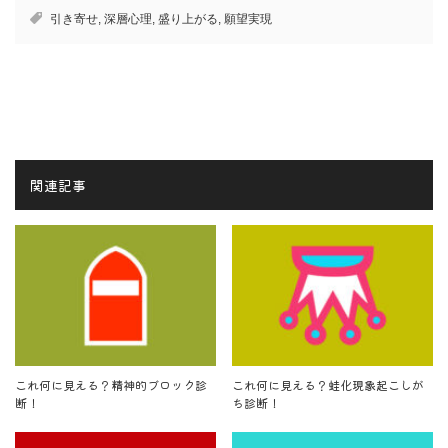
引き寄せ
,
深層心理
,
盛り上がる
,
願望実現
関連記事
これ何に見える？精神的ブロック診
これ何に見える？蛙化現象起こしが
断！
ち診断！