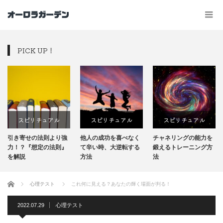
PICK UP！
スピリチュアル
スピリチュアル
スピリチュアル
引き寄せの法則より強
他人の成功を喜べなく
チャネリングの能力を
力！？『想定の法則』
て辛い時、大逆転する
鍛えるトレーニング方
を解説
方法
法
ホーム
心理テスト
これ何に見える？あなたの輝く場面が判る！
2022.07.29
心理テスト