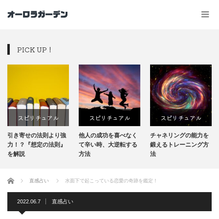
PICK UP！
スピリチュアル
スピリチュアル
スピリチュアル
引き寄せの法則より強
他人の成功を喜べなく
チャネリングの能力を
力！？『想定の法則』
て辛い時、大逆転する
鍛えるトレーニング方
を解説
方法
法
ホーム
直感占い
水面下で起こっている恋愛の奇跡を鑑定！
2022.06.7
直感占い