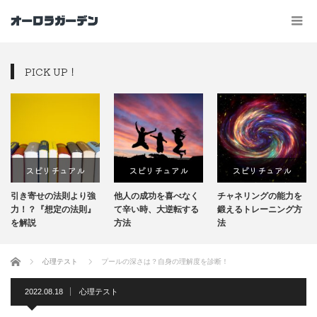
PICK UP！
スピリチュアル
スピリチュアル
スピリチュアル
引き寄せの法則より強
他人の成功を喜べなく
チャネリングの能力を
力！？『想定の法則』
て辛い時、大逆転する
鍛えるトレーニング方
を解説
方法
法
ホーム
心理テスト
プールの深さは？自身の理解度を診断！
2022.08.18
心理テスト